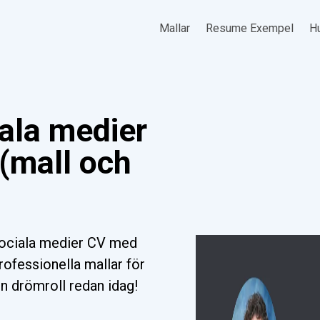
Mallar
Resume Exempel
Hu
iala medier
(mall och
sociala medier CV med
rofessionella mallar för
din drömroll redan idag!