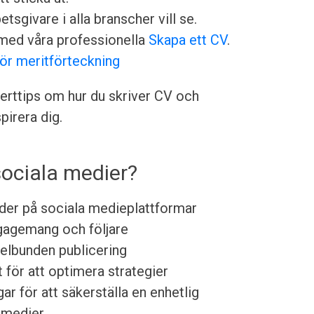
sgivare i alla branscher vill se.
med våra professionella
Skapa ett CV
.
för meritförteckning
rttips om hur du skriver CV och
irera dig.
sociala medier?
nder på sociala medieplattformar
ngagemang och följare
gelbunden publicering
 för att optimera strategier
r för att säkerställa en enhetlig
 medier