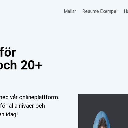
Mallar
Resume Exempel
Hu
för
 och 20+
ed vår onlineplattform.
för alla nivåer och
an idag!