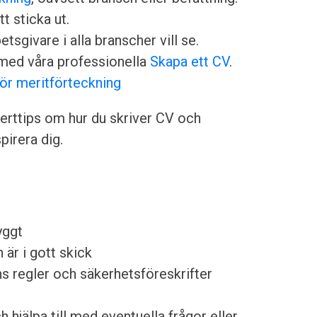
tt sticka ut.
sgivare i alla branscher vill se.
med våra professionella
Skapa ett CV
.
för meritförteckning
rttips om hur du skriver CV och
irera dig.
yggt
 är i gott skick
ens regler och säkerhetsföreskrifter
jälpa till med eventuella frågor eller