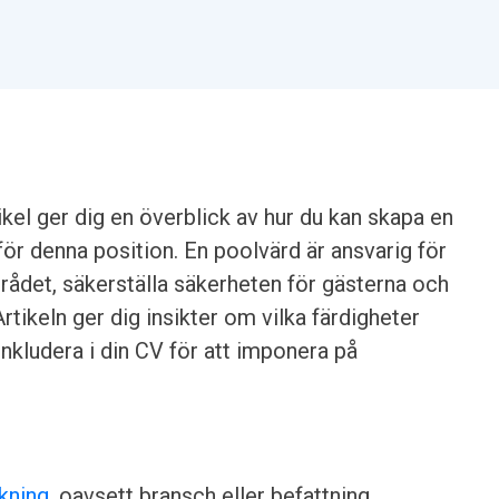
el ger dig en överblick av hur du kan skapa en
r denna position. En poolvärd är ansvarig för
rådet, säkerställa säkerheten för gästerna och
rtikeln ger dig insikter om vilka färdigheter
inkludera i din CV för att imponera på
kning
, oavsett bransch eller befattning.