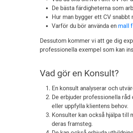
De bästa färdigheterna som arbet
Hur man bygger ett CV snabbt 
Varför du bör använda en
mall 
Dessutom kommer vi att ge dig expe
professionella exempel som kan insp
Vad gör en Konsult?
En konsult analyserar och utvär
De erbjuder professionella rå
eller uppfylla klientens behov.
Konsulter kan också hjälpa til
deras framsteg.
De kan också erbjuda utbildnin