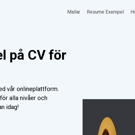
Mallar
Resume Exempel
Hu
l på CV för
d vår onlineplattform.
för alla nivåer och
an idag!