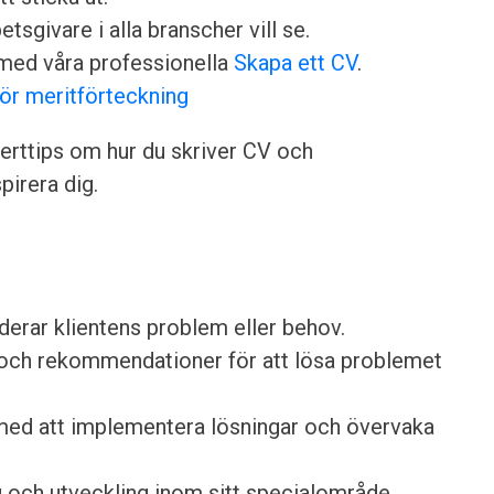
sgivare i alla branscher vill se.
med våra professionella
Skapa ett CV
.
för meritförteckning
rttips om hur du skriver CV och
irera dig.
derar klientens problem eller behov.
d och rekommendationer för att lösa problemet
l med att implementera lösningar och övervaka
g och utveckling inom sitt specialområde.