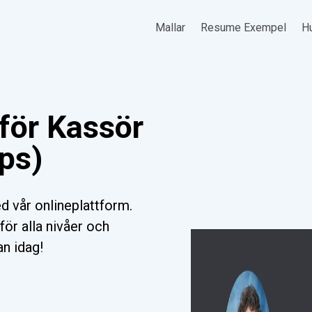
Mallar
Resume Exempel
Hu
för Kassör
ips)
 vår onlineplattform.
för alla nivåer och
an idag!