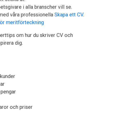
sgivare i alla branscher vill se.
med våra professionella
Skapa ett CV
.
för meritförteckning
rttips om hur du skriver CV och
irera dig.
 kunder
gar
a pengar
ror och priser