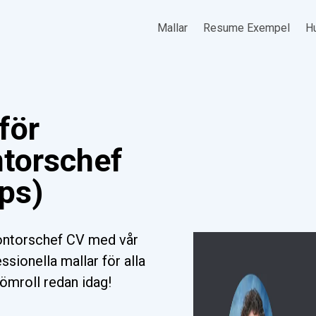
Mallar
Resume Exempel
Hu
för
ntorschef
ips)
ontorschef CV med vår
ssionella mallar för alla
römroll redan idag!