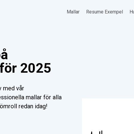
Mallar
Resume Exempel
Hu
på
 för 2025
ev med vår
ssionella mallar för alla
römroll redan idag!