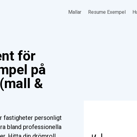
Mallar
Resume Exempel
Hu
nt för
empel på
 (mall &
r fastigheter personligt
ra bland professionella
ter. Hitta din drömroll