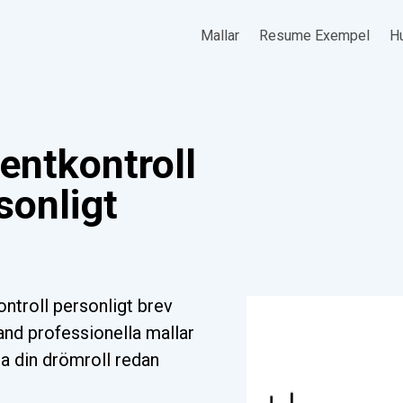
Mallar
Resume Exempel
Hu
entkontroll
sonligt
ntroll personligt brev
and professionella mallar
tta din drömroll redan